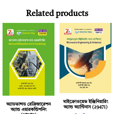
Related products
মাইক্রোওয়েভ ইঞ্জিনিয়ারিং
অ্যাডভান্সড রেফ্রিজারেশন
অ্যান্ড অ্যান্টিনাস (29471)
অ্যান্ড এয়ারকন্ডিশনিং