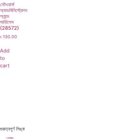
নেটওয়ার্ক
অ্যাডমিনিস্ট্রেশন
অ্যান্ড
সার্ভিসেস
(28572)
৳
130.00
Add
to
cart
গুরুত্বপূর্ণ লিঙ্ক
হোম