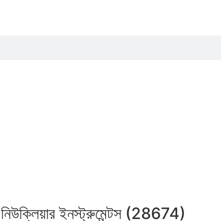
্ড নিউক্লিয়ার ইনস্ট্রুমেন্টস (28674)