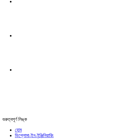
গুরুত্বপূর্ণ লিঙ্ক
হোম
ডিপ্লোমা-ইন-ইঞ্জিনিয়ারিং