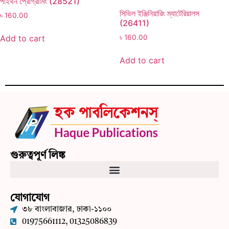
পাইথন প্রোগ্রামিং (28521)
সিভিল ইঞ্জিনিয়ারিং ম্যাটেরিয়ালস
৳
160.00
(26411)
Add to cart
৳
160.00
Add to cart
গুরুত্বপূর্ণ লিঙ্ক
যোগাযোগ
৩৮ বাংলাবাজার, ঢাকা-১১০০
01975661112, 01325086839