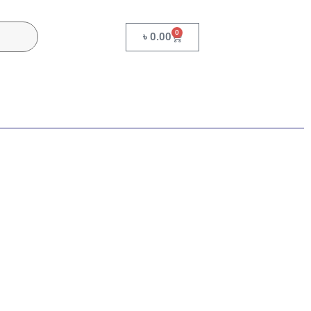
0
৳
0.00