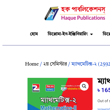
হোম
ডিপ্লোমা-ইন-ইঞ্জিনিয়ারিং
ডিপ্
Home
/
২য় সেমিস্টার
/ ম্যাথমেটিক্স-২ (259
ম্যা
৳
16
Out of 