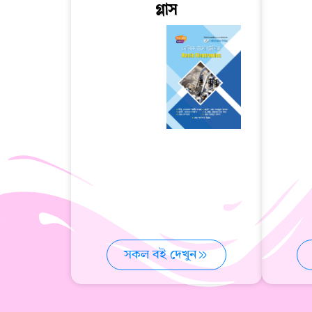
গ্লাস
সকল বই দেখুন