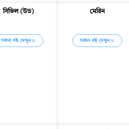
সিভিল (উড)
মেরিন
সকল বই দেখুন
সকল বই দেখুন