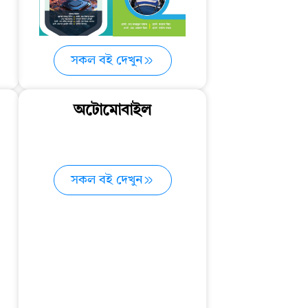
সকল বই দেখুন
অটোমোবাইল
সকল বই দেখুন