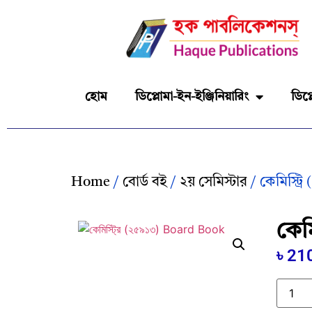
হোম
ডিপ্লোমা-ইন-ইঞ্জিনিয়ারিং
ডিপ্
Home
/
বোর্ড বই
/
২য় সেমিস্টার
/ কেমিস্ট্
কেম
৳
21