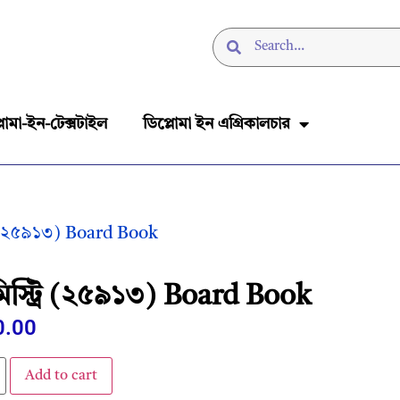
লোমা-ইন-টেক্সটাইল
ডিপ্লোমা ইন এগ্রিকালচার
রি (২৫৯১৩) Board Book
িস্ট্রি (২৫৯১৩) Board Book
0.00
Add to cart