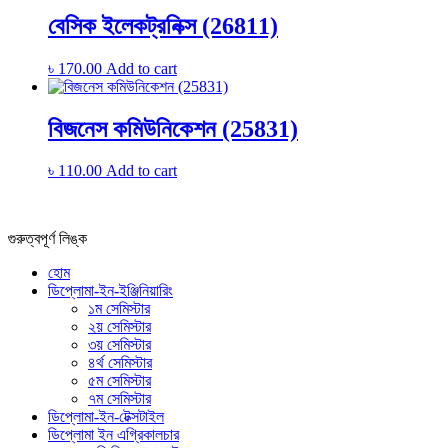
বেসিক ইলেকট্রনিক্স (26811)
৳
170.00
Add to cart
বিজনেস কমিউনিকেশন (25831)
৳
110.00
Add to cart
গুরুত্বপূর্ণ লিঙ্ক
হোম
ডিপ্লোমা-ইন-ইঞ্জিনিয়ারিং
১ম সেমিস্টার
২য় সেমিস্টার
৩য় সেমিস্টার
৪র্থ সেমিস্টার
৫ম সেমিস্টার
৭ম সেমিস্টার
ডিপ্লোমা-ইন-টেক্সটাইল
ডিপ্লোমা ইন এগ্রিকালচার