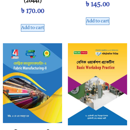
(26441)
৳
145.00
৳
170.00
Add to cart
Add to cart