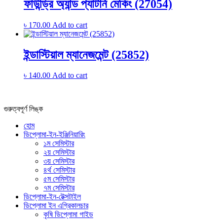
ফাউন্ড্রি অ্যান্ড প্যাটার্ন মেকিং (27054)
৳
170.00
Add to cart
ইন্ডাস্টিয়াল ম্যানেজমেন্ট (25852)
৳
140.00
Add to cart
গুরুত্বপূর্ণ লিঙ্ক
হোম
ডিপ্লোমা-ইন-ইঞ্জিনিয়ারিং
১ম সেমিস্টার
২য় সেমিস্টার
৩য় সেমিস্টার
৪র্থ সেমিস্টার
৫ম সেমিস্টার
৭ম সেমিস্টার
ডিপ্লোমা-ইন-টেক্সটাইল
ডিপ্লোমা ইন এগ্রিকালচার
কৃষি ডিপ্লোমা গাইড