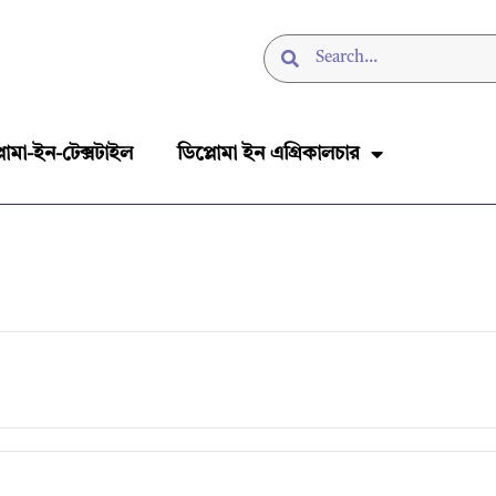
লোমা-ইন-টেক্সটাইল
ডিপ্লোমা ইন এগ্রিকালচার