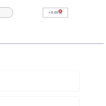
0
৳
0.00