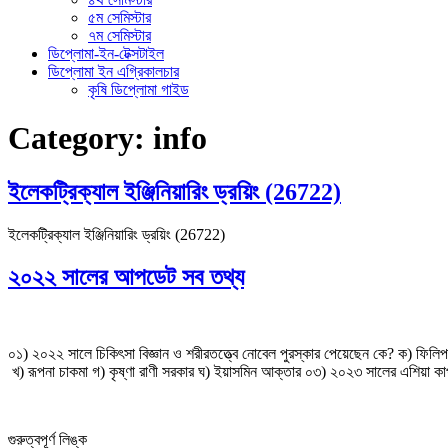
৫ম সেমিস্টার
৭ম সেমিস্টার
ডিপ্লোমা-ইন-টেক্সটাইল
ডিপ্লোমা ইন এগ্রিকালচার
কৃষি ডিপ্লোমা গাইড
Category:
info
ইলেকট্রিক্যাল ইঞ্জিনিয়ারিং ড্রয়িং (26722)
ইলেকট্রিক্যাল ইঞ্জিনিয়ারিং ড্রয়িং (26722)
২০২২ সালের আপডেট সব তথ্য
০১) ২০২২ সালে চিকিৎসা বিজ্ঞান ও শরীরতত্ত্বে নোবেল পুরস্কার পেয়েছেন কে? ক) ফিলিপ এ
খ) রূপনা চাকমা গ) কৃষ্ণা রাণী সরকার ঘ) ইয়াসমিন আক্তার ০৩) ২০২৩ সালের এশিয়া কা
গুরুত্বপূর্ণ লিঙ্ক