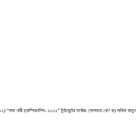
সাফ নারী চ্যাম্পিয়নশিপ- ২০২২” টুর্নামেন্টের সর্বোচ্চ গোলদাতা কে? ক) সাবিনা খাতুন