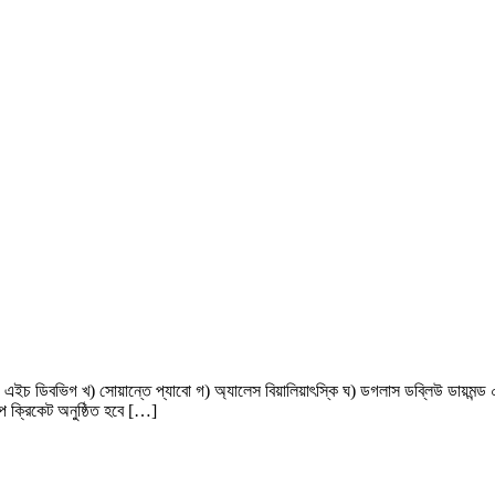
ইচ ডিবভিগ খ) সোয়ান্তে প্যাবো গ) অ্যালেস বিয়ালিয়াৎস্কি ঘ) ডগলাস ডব্লিউ ডায়মন্ড ০২) “
প ক্রিকেট অনুষ্ঠিত হবে […]